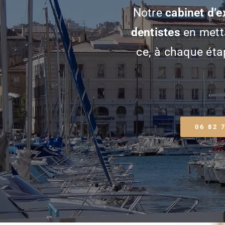
Notre
cabinet d’e
dentistes
en metta
ce, à chaque étap
06 82 