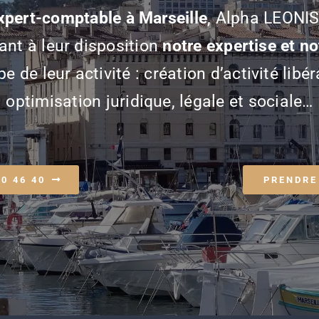
xpert-comptable à Marseille
, Alpha LEONI
nt à leur disposition
notre expertise et no
e de leur activité : création d’activité libér
optimisation juridique, légale et sociale…
70 46 40
PRENDRE