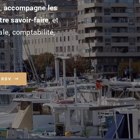
S,
accompagne les
tre savoir-faire
, et
ale, comptabilité,
 RDV