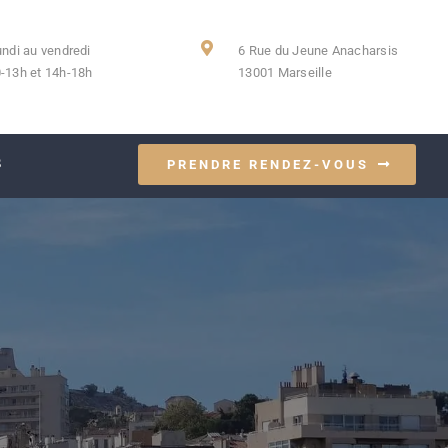
undi au vendredi
6 Rue du Jeune Anacharsis
-13h et 14h-18h
13001 Marseille
S
PRENDRE RENDEZ-VOUS