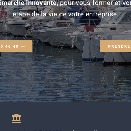
émarche innovante
, pour vous former et v
étape de la vie de votre entreprise.
70 46 40
PRENDRE