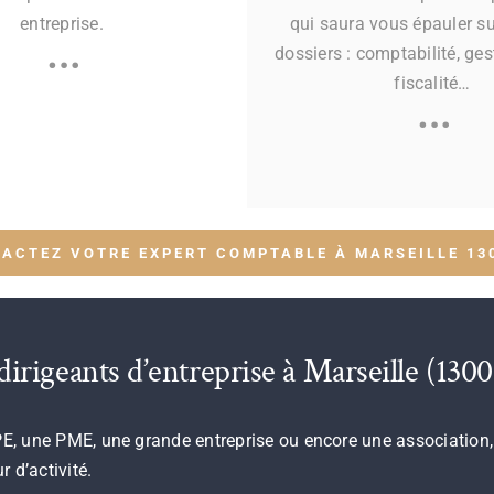
entreprise.
qui saura vous épauler su
…
dossiers : comptabilité, ges
fiscalité…
…
ACTEZ VOTRE EXPERT COMPTABLE À MARSEILLE 13
irigeants d’entreprise à Marseille (13001
ne TPE, une PME, une grande entreprise ou encore une associatio
 d’activité.