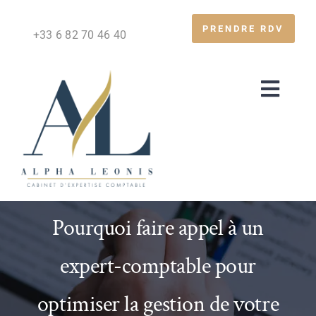
Passer
au
PRENDRE RDV
+33 6 82 70 46 40
contenu
Toggl
Navig
Comptabilité
Commissariat aux comptes
Expertises
Pourquoi faire appel à un
Actualités
expert-comptable pour
A propos
optimiser la gestion de votre